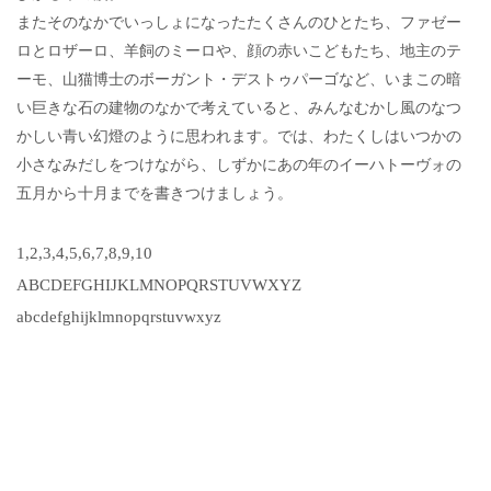
またそのなかでいっしょになったたくさんのひとたち、ファゼー
ロとロザーロ、羊飼のミーロや、顔の赤いこどもたち、地主のテ
ーモ、山猫博士のボーガント・デストゥパーゴなど、いまこの暗
い巨きな石の建物のなかで考えていると、みんなむかし風のなつ
かしい青い幻燈のように思われます。では、わたくしはいつかの
小さなみだしをつけながら、しずかにあの年のイーハトーヴォの
五月から十月までを書きつけましょう。
1,2,3,4,5,6,7,8,9,10
ABCDEFGHIJKLMNOPQRSTUVWXYZ
abcdefghijklmnopqrstuvwxyz