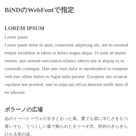
BiNDのWebFontで指定
LOREM IPSUM
Lorem ipsum
Lorem ipsum dolor sit amet, consectetur adipiscing elit, sed do eiusmod
tempor incididunt ut labore et dolore magna aliqua. Ut enim ad minim
veniam, quis nostrud exercitation ullamco laboris nisi ut aliquip ex ea
commodo consequat. Duis aute irure dolor in reprehenderit in voluptate
velit esse cillum dolore eu fugiat nulla pariatur. Excepteur sint occaecat
cupidatat non proident, sunt in culpa qui officia deserunt mollit anim id
est laborum.
ポラーノの広場
あのイーハトーヴォのすきとおった風、夏でも底に冷たさをもつ
青いそら、うつくしい森で飾られたモリーオ市、郊外のぎらぎら
ひかる草の波。